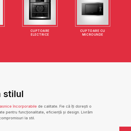
CUPTOARE
CUPTOARE CU
ELECTRICE
MICROUNDE
stilul
asnice încorporabile
de calitate. Fie că îți dorești o
te pentru funcționalitate, eficiență și design. Livrăm
ompromisuri la stil.