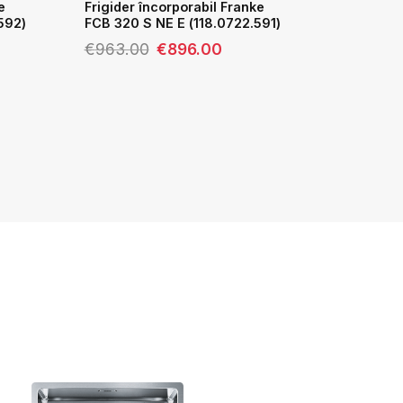
e
Frigider încorporabil Franke
592)
FCB 320 S NE E (118.0722.591)
ul
Prețul
Prețul
€
963.00
€
896.00
nt
inițial
curent
:
a
este:
3.00.
fost:
€896.00.
€963.00.