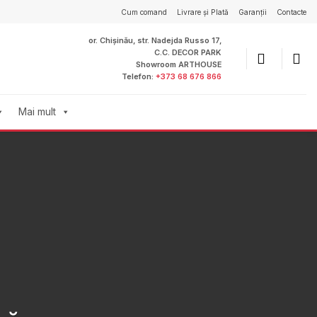
Cum comand
Livrare și Plată
Garanții
Contacte
or. Chișinău, str. Nadejda Russo 17,
C.C. DECOR PARK
Showroom ARTHOUSE
Telefon:
+373 68 676 866
Mai mult