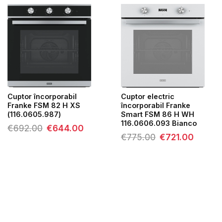
Cuptor încorporabil
Cuptor electric
Franke FSM 82 H XS
încorporabil Franke
(116.0605.987)
Smart FSM 86 H WH
116.0606.093 Bianco
Prețul
Prețul
€
692.00
€
644.00
inițial
curent
Prețul
Prețul
€
775.00
€
721.00
a
este:
inițial
curent
fost:
€644.00.
a
este:
€692.00.
fost:
€721.00.
€775.00.