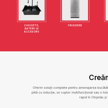
CHIUVETE,
FRIGIDERE
BATERII ȘI
ACCESORII
Creăm
Oferim soluții complete pentru amenajarea bucătăr
plită cu inducție, un cuptor multifuncțional sau o ho
rapid în Chișinău ș