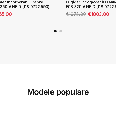
ider încorporabil Franke
Frigider încorporabil Frank
360 V NE D (118.0722.593)
FCB 320 V NE D (118.0722.
Prețul
Preț
65.00
€
1078.00
€
1003.00
inițial
cure
a
este
fost:
€100
€1078.00.
Modele populare