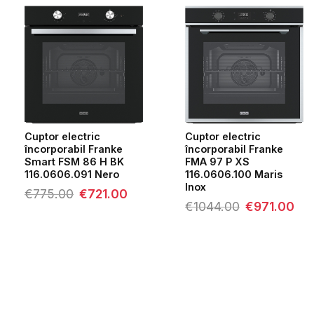
Cuptor electric
Cuptor electric
încorporabil Franke
încorporabil Franke
Smart FSM 86 H BK
FMA 97 P XS
116.0606.091 Nero
116.0606.100 Maris
Inox
Prețul
Prețul
€
775.00
€
721.00
inițial
curent
Prețul
Prețu
€
1044.00
€
971.00
a
este:
inițial
cure
fost:
€721.00.
a
este:
€775.00.
fost:
€971
€1044.00.