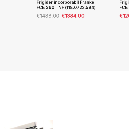
Franke
Frigider încorporabil Franke
Frig
0696.718
FCB 360 TNF (118.0722.594)
FCB 
Prețul
Prețul
€
1488.00
€
1384.00
€
12
inițial
curent
a
este:
fost:
€1384.00.
€1488.00.