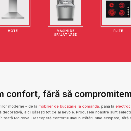
HOTE
MAȘINI DE
PLITE
SPĂLAT VASE
 confort, fără să compromitem 
iilor moderne – de la
mobilier de bucătărie la comandă
, până la
electroc
tă decorativă, aici găsești tot ce ai nevoie. Produsele noastre sunt selecta
i în toată Moldova. Descoperă confortul unei bucătării bine echipate, fără c