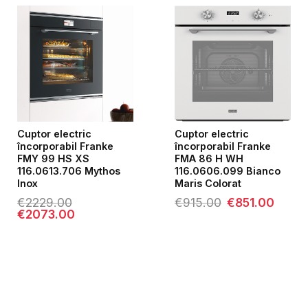
Cuptor electric
Cuptor electric
încorporabil Franke
încorporabil Franke
FMY 99 HS XS
FMA 86 H WH
116.0613.706 Mythos
116.0606.099 Bianco
Inox
Maris Colorat
Prețul
Prețul
€
2229.00
€
915.00
€
851.00
inițial
curent
Prețul
Prețul
€
2073.00
a
este:
inițial
curent
fost:
€851.00.
a
este:
€915.00.
fost:
€2073.00.
€2229.00.