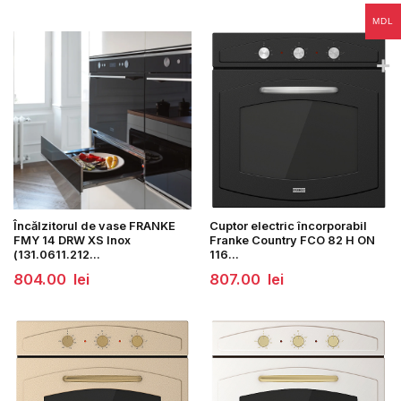
a
este:
fost:
721.00
MDL
775.00
lei.
lei.
Încălzitorul de vase FRANKE
Cuptor electric încorporabil
FMY 14 DRW XS Inox
Franke Country FCO 82 H ON
(131.0611.212...
116...
804.00
lei
807.00
lei