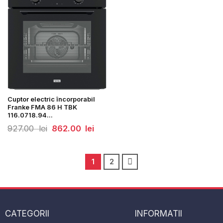
Cuptor electric încorporabil
Franke FMA 86 H TBK
116.0718.94...
Prețul
Prețul
927.00
lei
862.00
lei
inițial
curent
a
este:
fost:
862.00
927.00
lei.
lei.
1
2
CATEGORII
INFORMATII