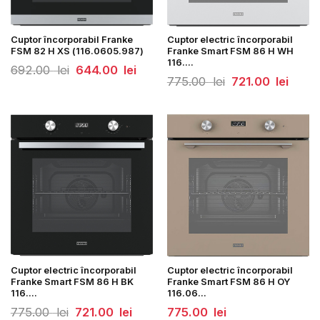
Cuptor încorporabil Franke
Cuptor electric încorporabil
FSM 82 H XS (116.0605.987)
Franke Smart FSM 86 H WH
116....
Prețul
Prețul
692.00
lei
644.00
lei
inițial
curent
Prețul
Prețul
775.00
lei
721.00
lei
a
este:
inițial
curent
fost:
644.00
a
este:
692.00
lei.
fost:
721.00
lei.
775.00
lei.
lei.
Cuptor electric încorporabil
Cuptor electric încorporabil
Franke Smart FSM 86 H BK
Franke Smart FSM 86 H OY
116....
116.06...
Prețul
Prețul
775.00
lei
721.00
lei
775.00
lei
inițial
curent