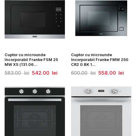
Cuptor cu microunde
Cuptor cu microunde
încorporabil Franke FSM 25
încorporabil Franke FMW 250
MW XS (131.06...
CR2 G BK 1...
Prețul
Prețul
Prețul
Prețul
583.00
lei
542.00
lei
600.00
lei
558.00
lei
inițial
curent
inițial
curent
a
este:
a
este:
fost:
542.00
fost:
558.0
583.00
lei.
600.00
lei.
lei.
lei.