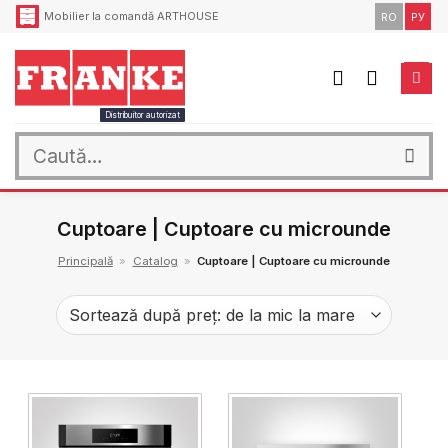
Skip
Mobilier la comandă ARTHOUSE
RO
РУ
to
content
Distribuitor autorizat
Caută
după:
Cuptoare | Cuptoare cu microunde
Principală
»
Catalog
»
Cuptoare | Cuptoare cu microunde