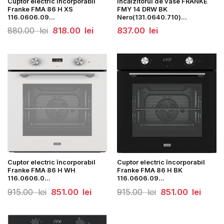
Cuptor electric încorporabil
Încălzitorul de vase FRANKE
Franke FMA 86 H XS
FMY 14 DRW BK
116.0606.09...
Nero(131.0640.710)...
Prețul
Prețul
880.00
lei
818.00
lei
837.00
lei
inițial
curent
a
este:
fost:
818.00
880.00
lei.
lei.
Cuptor electric încorporabil
Cuptor electric încorporabil
Franke FMA 86 H WH
Franke FMA 86 H BK
116.0606.0...
116.0606.09...
Prețul
Prețul
Prețul
Prețul
915.00
lei
851.00
lei
915.00
lei
851.00
lei
inițial
curent
inițial
curent
a
este:
a
este:
fost:
851.00
fost:
851.00
915.00
lei.
915.00
lei.
lei.
lei.