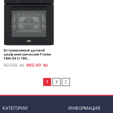
Встраиваемый духовой
шкаф электрический Franke
FMA 86 H TBK...
Первоначальная
Текущая
927.00
lei
862.00
lei
цена
цена:
составляла
862.00
927.00
lei.
lei.
1
2
КАТЕГОРИИ
ИНФОРМАЦИЯ