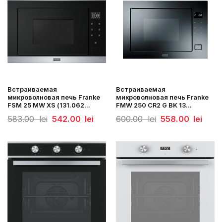
Встраиваемая
Встраиваемая
микроволновая печь Franke
микроволновая печь Franke
FSM 25 MW XS (131.062...
FMW 250 CR2 G BK 13...
Первоначальная
Текущая
Первоначальная
Текущ
583.00
lei
542.00
lei
600.00
lei
558.00
lei
цена
цена:
цена
цена:
составляла
542.00
составляла
558.0
583.00
lei.
600.00
lei.
lei.
lei.