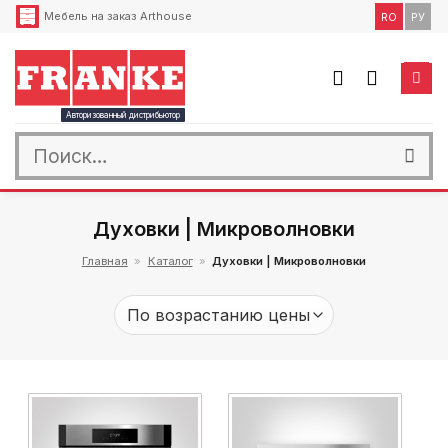
Skip
Мебель на заказ Arthouse
RO
РУ
to
content
Авторизованный дистрибьютор
Искать:
Духовки | Микроволновки
Главная
»
Каталог
»
Духовки | Микроволновки