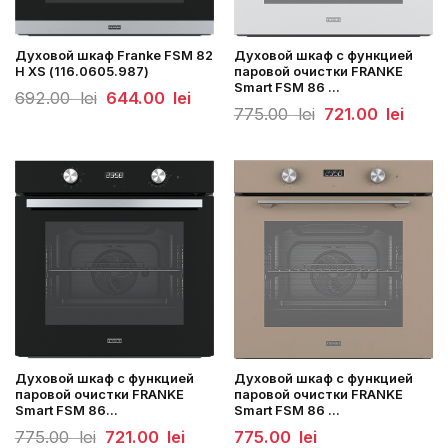
Духовой шкаф Franke FSM 82
Духовой шкаф с функцией
H XS (116.0605.987)
паровой очистки FRANKE
Smart FSM 86 ...
Первоначальная
Текущая
692.00
lei
644.00
lei
цена
цена:
Первоначальная
Текущ
775.00
lei
721.00
lei
составляла
644.00
цена
цена:
692.00
lei.
составляла
721.00
lei.
775.00
lei.
lei.
Духовой шкаф с функцией
Духовой шкаф с функцией
паровой очистки FRANKE
паровой очистки FRANKE
Smart FSM 86...
Smart FSM 86 ...
Первоначальная
Текущая
775.00
lei
721.00
lei
775.00
lei
цена
цена: