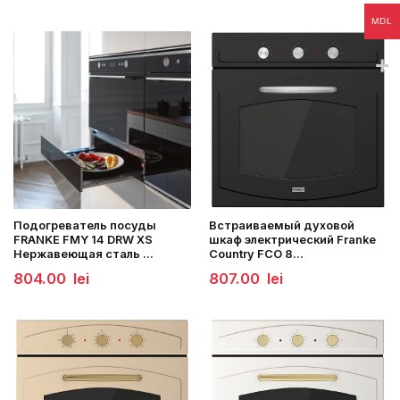
составляла
721.00
775.00
lei.
MDL
lei.
Подогреватель посуды
Встраиваемый духовой
FRANKE FMY 14 DRW XS
шкаф электрический Franke
Нержавеющая сталь ...
Country FCO 8...
804.00
lei
807.00
lei