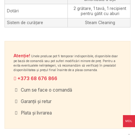
2 grătare, 1 tavă, 1 recipient
Dotări
pentru gătit cu aburi
Sistem de curățare
Steam Cleaning
Atenție!
Unele produse pot fi temporar indisponibile, disponibile doar
pe bază de comandă sau pot suferi modificări minore de preț. Pentru a
evita eventualele neînțelegeri, vă recomandăm să verificați în prealabil
disponibilitatea și prețul final înainte de a plasa comanda.
+373 68 676 866
Cum se face o comandă
Garanții și retur
Plata și livrarea
MDL