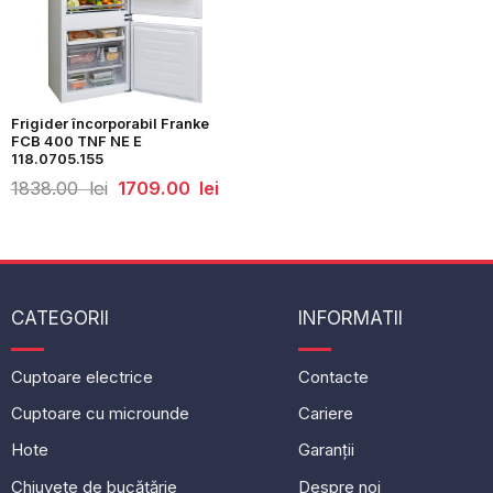
Frigider încorporabil Franke
FCB 400 TNF NE E
118.0705.155
Prețul
Prețul
1838.00
lei
1709.00
lei
inițial
curent
a
este:
fost:
1709.00
1838.00
lei.
lei.
CATEGORII
INFORMATII
Cuptoare electrice
Contacte
Cuptoare cu microunde
Cariere
Hote
Garanții
Chiuvete de bucătărie
Despre noi