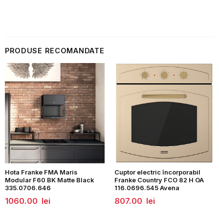
915.00
lei.
lei.
PRODUSE RECOMANDATE
Hota Franke FMA Maris
Cuptor electric încorporabil
Modular F60 BK Matte Black
Franke Country FCO 82 H OA
335.0706.646
116.0696.545 Avena
1060.00
lei
807.00
lei