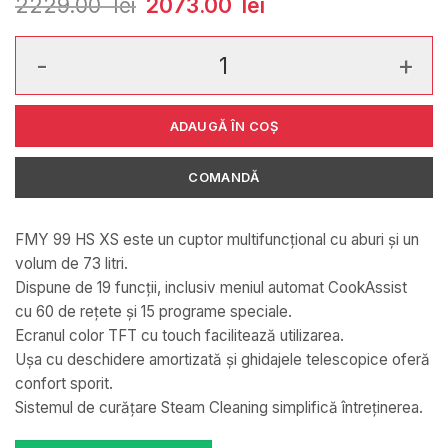
2229.00
lei
Prețul
2073.00
lei
Prețul
inițial
curent
a
este:
fost:
2073.00
Cantitate Cuptor electric încorporabil Franke FMY 99 HS XS 1
2229.00
lei.
lei.
ADAUGĂ ÎN COȘ
COMANDĂ
FMY 99 HS XS este un cuptor multifuncțional cu aburi și un
volum de 73 litri.
Dispune de 19 funcții, inclusiv meniul automat CookAssist
cu 60 de rețete și 15 programe speciale.
Ecranul color TFT cu touch facilitează utilizarea.
Ușa cu deschidere amortizată și ghidajele telescopice oferă
confort sporit.
Sistemul de curățare Steam Cleaning simplifică întreținerea.