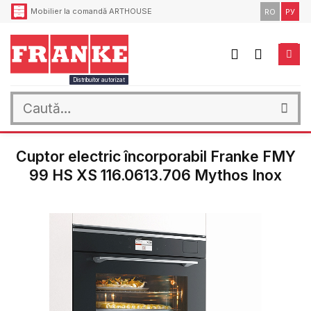
Skip
Mobilier la comandă ARTHOUSE
RO
РУ
to
content
Distribuitor autorizat
Caută
după:
Cuptor electric încorporabil Franke FMY
99 HS XS 116.0613.706 Mythos Inox