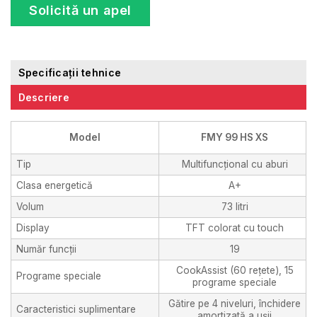
Solicită un apel
Specificații tehnice
Descriere
Model
FMY 99 HS XS
Tip
Multifuncțional cu aburi
Clasa energetică
A+
Volum
73 litri
Display
TFT colorat cu touch
Număr funcții
19
CookAssist (60 rețete), 15
Programe speciale
programe speciale
Gătire pe 4 niveluri, închidere
Caracteristici suplimentare
amortizată a ușii