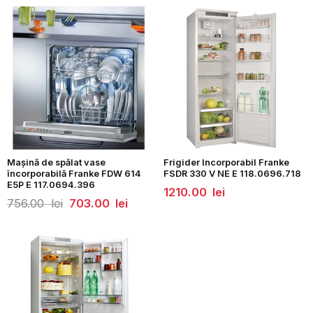
Mașină de spălat vase
Frigider Incorporabil Franke
încorporabilă Franke FDW 614
FSDR 330 V NE E 118.0696.718
E5P E 117.0694.396
1210.00
lei
Prețul
Prețul
756.00
lei
703.00
lei
inițial
curent
a
este:
fost:
703.00
756.00
lei.
lei.