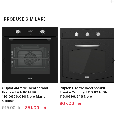
PRODUSE SIMILARE
Cuptor electric încorporabil
Cuptor electric încorporabil
Franke FMA 86 H BK
Franke Country FCO 82 H ON
116.0606.098 Nero Maris
116.0696.546 Nero
Colorat
807.00
lei
Prețul
Prețul
915.00
lei
851.00
lei
inițial
curent
0
a
este:
fost:
851.00