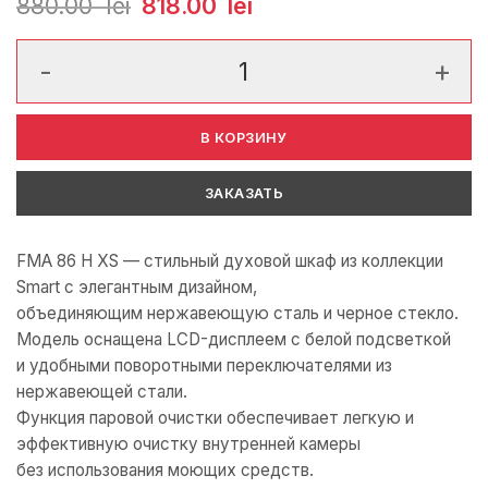
880.00
lei
Первоначальная
818.00
lei
Текущая
цена
цена:
составляла
818.00
880.00
lei.
Количество товара Духовой шкаф Franke FMA 86 H XS 116.06
lei.
В КОРЗИНУ
ЗАКАЗАТЬ
FMA 86 H XS — стильный духовой шкаф из коллекции
Smart с элегантным дизайном,
объединяющим нержавеющую сталь и черное стекло.
Модель оснащена LCD-дисплеем с белой подсветкой
и удобными поворотными переключателями из
нержавеющей стали.
Функция паровой очистки обеспечивает легкую и
эффективную очистку внутренней камеры
без использования моющих средств.