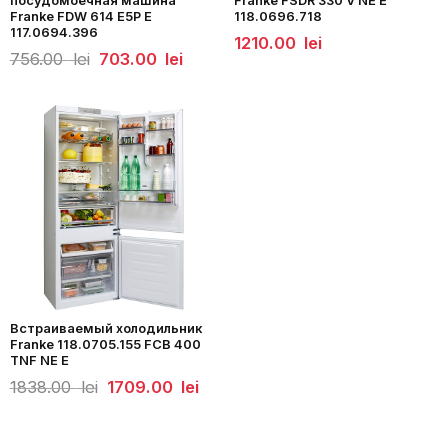
посудомоечная машина
Franke FSDR 330 V NE E
Franke FDW 614 E5P E
118.0696.718
117.0694.396
1210.00
lei
Первоначальная
Текущая
756.00
lei
703.00
lei
цена
цена:
составляла
703.00
756.00
lei.
lei.
Встраиваемый холодильник
Franke 118.0705.155 FCB 400
TNF NE E
Первоначальная
Текущая
1838.00
lei
1709.00
lei
цена
цена:
составляла
1709.00
1838.00
lei.
lei.