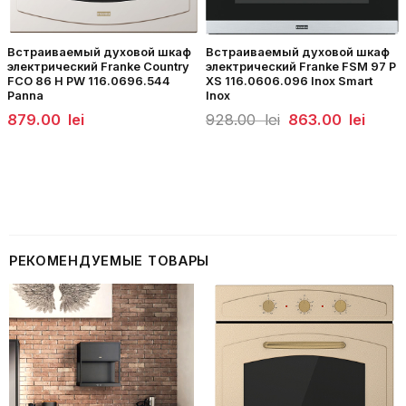
Встраиваемый духовой шкаф
Встраиваемый духовой шкаф
электрический Franke Country
электрический Franke FSM 97 P
FCO 86 H PW 116.0696.544
XS 116.0606.096 Inox Smart
Panna
Inox
Первоначальная
Текущ
879.00
lei
928.00
lei
863.00
lei
цена
цена:
составляла
863.0
928.00
lei.
lei.
РЕКОМЕНДУЕМЫЕ ТОВАРЫ