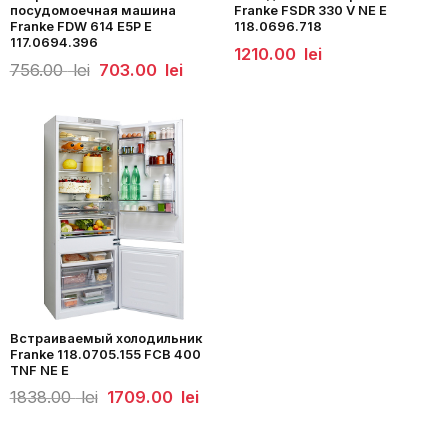
посудомоечная машина
Franke FSDR 330 V NE E
Franke FDW 614 E5P E
118.0696.718
117.0694.396
1210.00
lei
Первоначальная
Текущая
756.00
lei
703.00
lei
цена
цена:
составляла
703.00
756.00
lei.
lei.
Встраиваемый холодильник
Franke 118.0705.155 FCB 400
TNF NE E
Первоначальная
Текущая
1838.00
lei
1709.00
lei
цена
цена:
составляла
1709.00
1838.00
lei.
lei.