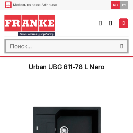
Skip
Мебель на заказ Arthouse
RO
РУ
to
content
Авторизованный дистрибьютор
Искать:
Urban UBG 611-78 L Nero