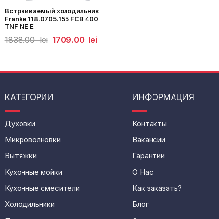
Встраиваемый холодильник
Franke 118.0705.155 FCB 400
TNF NE E
Первоначальная
Текущая
1838.00
lei
1709.00
lei
цена
цена:
составляла
1709.00
1838.00
lei.
lei.
КАТЕГОРИИ
ИНФОРМАЦИЯ
Духовки
Контакты
Микроволновки
Вакансии
Вытяжки
Гарантии
Кухонные мойки
О Нас
Кухонные смесители
Как заказать?
Холодильники
Блог