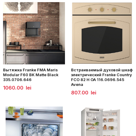
Вытяжка Franke FMA Maris
Встраиваемый духовой шкаф
Modular F60 BK Matte Black
электрический Franke Country
335.0706.646
FCO 82 H OA 116.0696.545
Avena
1060.00
lei
807.00
lei