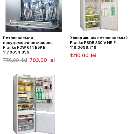
Встраиваемая
Холодильник встраиваемый
посудомоечная машина
Franke FSDR 330 V NE E
Franke FDW 614 E5P E
118.0696.718
117.0694.396
1210.00
lei
Первоначальная
Текущая
756.00
lei
703.00
lei
цена
цена:
составляла
703.00
756.00
lei.
lei.