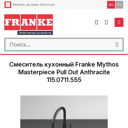
Skip
Мебель на заказ Arthouse
RO
РУ
to
content
Авторизованный дистрибьютор
Искать:
Смеситель кухонный Franke Mythos
Masterpiece Pull Out Anthracite
115.0711.555