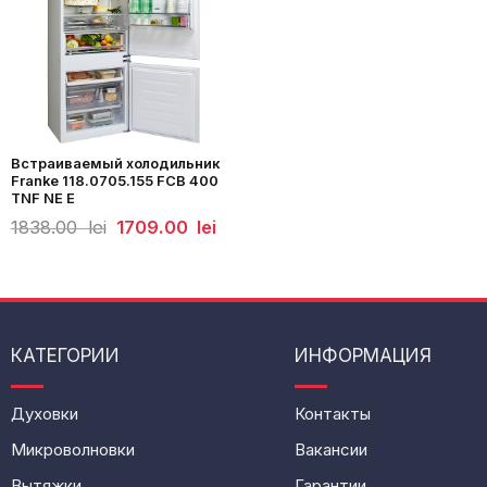
Встраиваемый холодильник
Franke 118.0705.155 FCB 400
TNF NE E
Первоначальная
Текущая
1838.00
lei
1709.00
lei
цена
цена:
составляла
1709.00
1838.00
lei.
lei.
КАТЕГОРИИ
ИНФОРМАЦИЯ
Духовки
Контакты
Микроволновки
Вакансии
Вытяжки
Гарантии