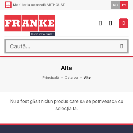
Skip
Mobilier la comandă ARTHOUSE
RO
РУ
to
content
Distribuitor autorizat
Caută
după:
Alte
Principală
»
Catalog
»
Alte
Nu a fost găsit niciun produs care să se potrivească cu
selecția ta.