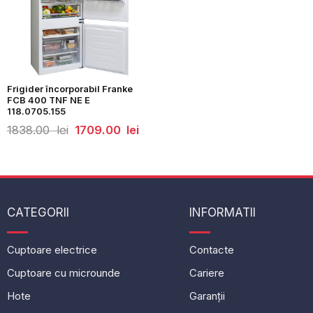
Frigider încorporabil Franke
FCB 400 TNF NE E
118.0705.155
Prețul
Prețul
1838.00
lei
1709.00
lei
inițial
curent
a
este:
fost:
1709.00
1838.00
lei.
lei.
CATEGORII
INFORMATII
Cuptoare electrice
Contacte
Cuptoare cu microunde
Cariere
Hote
Garanții