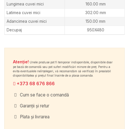
Lungimea cuvei mici
160.00 mm
Latimea cuvei mici
302.00 mm
Adancimea cuvei mici
150.00 mm
Decupaj
950X480
Atenție!
Unele produse pot fi temporar indisponibile, disponibile doar
pe bază de comandă sau pot suferi modificări minore de preț. Pentru a
evita eventualele neînțelegeri, vă recomandăm să verificați în prealabil
disponibilitatea și prețul final înainte de a plasa comanda.
+373 68 676 866
Cum se face o comandă
Garanții și retur
Plata și livrarea