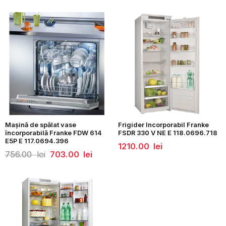
Mașină de spălat vase
Frigider Incorporabil Franke
încorporabilă Franke FDW 614
FSDR 330 V NE E 118.0696.718
E5P E 117.0694.396
1210.00
lei
Prețul
Prețul
756.00
lei
703.00
lei
inițial
curent
a
este:
fost:
703.00
756.00
lei.
lei.