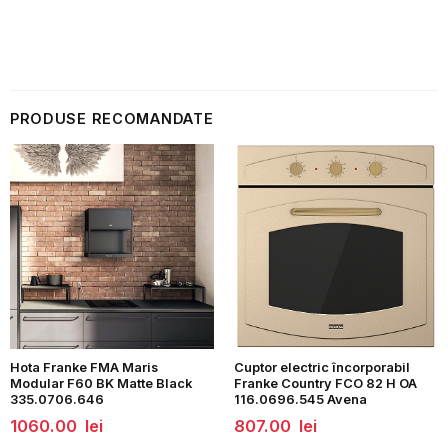
PRODUSE RECOMANDATE
Hota Franke FMA Maris
Cuptor electric încorporabil
Modular F60 BK Matte Black
Franke Country FCO 82 H OA
335.0706.646
116.0696.545 Avena
1060.00
lei
807.00
lei