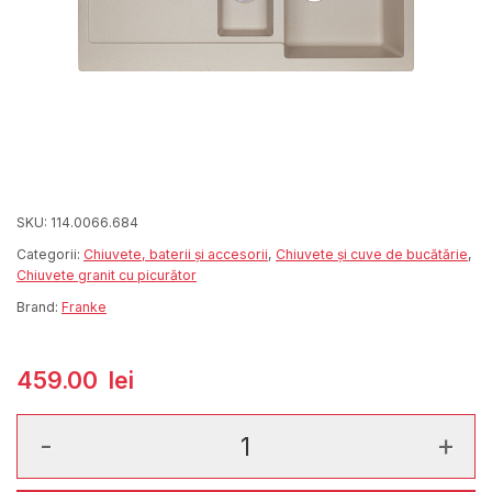
SKU:
114.0066.684
Categorii:
Chiuvete, baterii și accesorii
,
Chiuvete și cuve de bucătărie
,
Chiuvete granit cu picurător
Brand:
Franke
459.00
lei
Cantitate Maris MRG 651 Sahara Fragranite