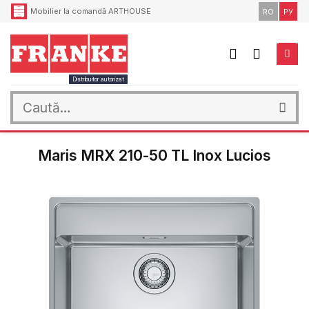
Skip
Mobilier la comandă ARTHOUSE
RO
РУ
to
content
Distribuitor autorizat
Caută
după:
Maris MRX 210-50 TL Inox Lucios