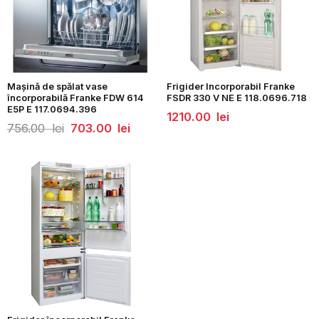
Mașină de spălat vase
Frigider Incorporabil Franke
încorporabilă Franke FDW 614
FSDR 330 V NE E 118.0696.718
E5P E 117.0694.396
1210.00
lei
Prețul
Prețul
756.00
lei
703.00
lei
inițial
curent
a
este:
fost:
703.00
756.00
lei.
lei.