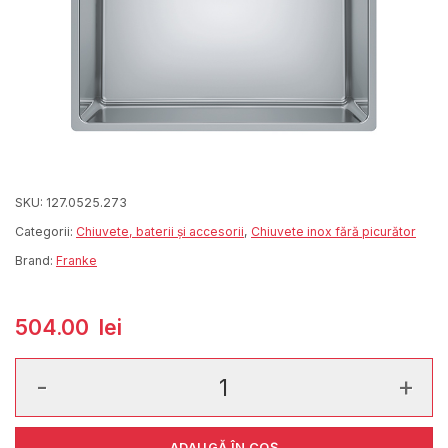
SKU:
127.0525.273
Categorii:
Chiuvete, baterii și accesorii
,
Chiuvete inox fără picurător
Brand:
Franke
504.00
lei
Cantitate Maris MRX 210-50 TL Inox Lucios
ADAUGĂ ÎN COȘ