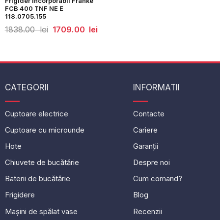
Frigider încorporabil Franke
FCB 400 TNF NE E
118.0705.155
Prețul
Prețul
1838.00
lei
1709.00
lei
inițial
curent
a
este:
fost:
1709.00
1838.00
lei.
lei.
CATEGORII
INFORMATII
Cuptoare electrice
Contacte
Cuptoare cu microunde
Cariere
Hote
Garanții
Chiuvete de bucătărie
Despre noi
Baterii de bucătărie
Cum comand?
Frigidere
Blog
Mașini de spălat vase
Recenzii