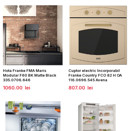
Hota Franke FMA Maris
Cuptor electric încorporabil
Modular F60 BK Matte Black
Franke Country FCO 82 H OA
335.0706.646
116.0696.545 Avena
1060.00
lei
807.00
lei