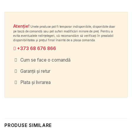
Atenție!
Unele produse pot fi temporar indisponibile, disponibile doar
pe bază de comandă sau pot suferi modificări minore de preț. Pentru a
evita eventualele neînțelegeri, vă recomandăm să verificați în prealabil
disponibilitatea și prețul final înainte de a plasa comanda.
+373 68 676 866
Cum se face o comandă
Garanții și retur
Plata și livrarea
PRODUSE SIMILARE