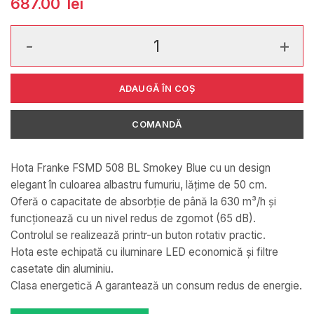
687.00
lei
Cantitate Hota Fanke Smart Deco FSMD 508 BL Smokey Blue 3
ADAUGĂ ÎN COȘ
COMANDĂ
Hota Franke FSMD 508 BL Smokey Blue cu un design
elegant în culoarea albastru fumuriu, lățime de 50 cm.
Oferă o capacitate de absorbție de până la 630 m³/h și
funcționează cu un nivel redus de zgomot (65 dB).
Controlul se realizează printr-un buton rotativ practic.
Hota este echipată cu iluminare LED economică și filtre
casetate din aluminiu.
Clasa energetică A garantează un consum redus de energie.