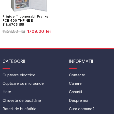
Frigider încorporabil Franke
FCB 400 TNF NE E
118.0705.155
Prețul
Prețul
1838.00
lei
1709.00
lei
inițial
curent
a
este:
fost:
1709.00
1838.00
lei.
lei.
CATEGORII
INFORMATII
Cuptoare electrice
Contacte
Cuptoare cu microunde
Cariere
Hote
Garanții
Chiuvete de bucătărie
Despre noi
Baterii de bucătărie
Cum comand?