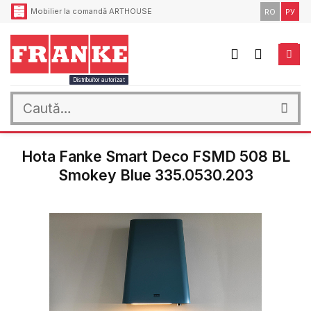
Skip
Mobilier la comandă ARTHOUSE
RO
РУ
to
content
Distribuitor autorizat
Caută
după:
Hota Fanke Smart Deco FSMD 508 BL
Smokey Blue 335.0530.203