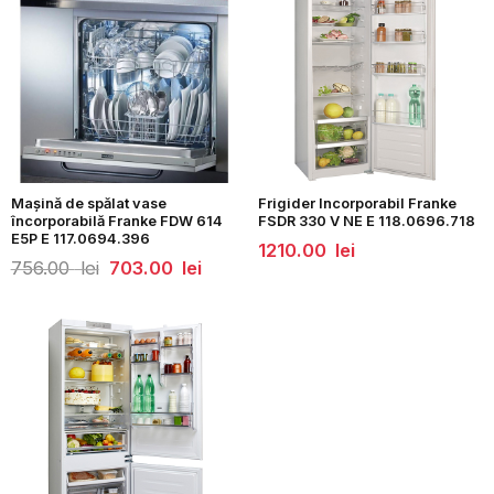
Mașină de spălat vase
Frigider Incorporabil Franke
încorporabilă Franke FDW 614
FSDR 330 V NE E 118.0696.718
E5P E 117.0694.396
1210.00
lei
Prețul
Prețul
756.00
lei
703.00
lei
inițial
curent
a
este:
fost:
703.00
756.00
lei.
lei.