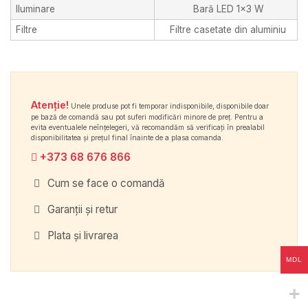
Iluminare
Bară LED 1×3 W
Filtre
Filtre casetate din aluminiu
Atenție!
Unele produse pot fi temporar indisponibile, disponibile doar
pe bază de comandă sau pot suferi modificări minore de preț. Pentru a
evita eventualele neînțelegeri, vă recomandăm să verificați în prealabil
disponibilitatea și prețul final înainte de a plasa comanda.
+373 68 676 866
Cum se face o comandă
Garanții și retur
Plata și livrarea
MDL