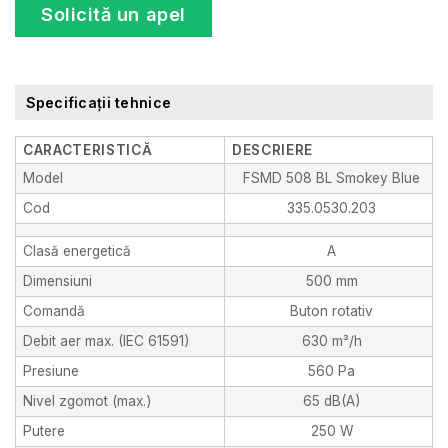
Solicită un apel
Specificații tehnice
CARACTERISTICĂ
DESCRIERE
Model
FSMD 508 BL Smokey Blue
Cod
335.0530.203
Clasă energetică
A
Dimensiuni
500 mm
Comandă
Buton rotativ
Debit aer max. (IEC 61591)
630 m³/h
Presiune
560 Pa
Nivel zgomot (max.)
65 dB(A)
Putere
250 W