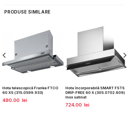
PRODUSE SIMILARE
Hota telescopică Franke FTCO
Hota încorporabilă SMART FSTS
60 XS (315.0599.933)
DRIP-FREE 60 X (305.0702.609)
Inox satinat
480.00
lei
724.00
lei