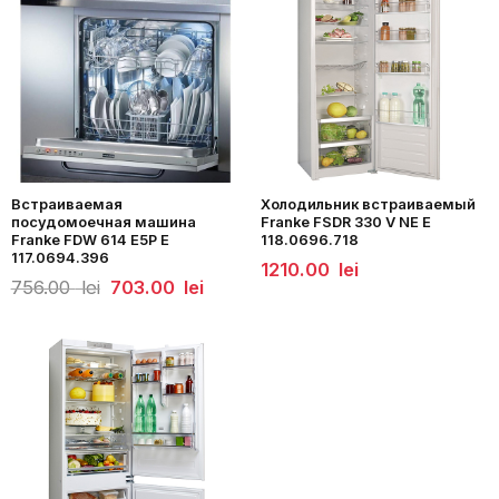
Встраиваемая
Холодильник встраиваемый
посудомоечная машина
Franke FSDR 330 V NE E
Franke FDW 614 E5P E
118.0696.718
117.0694.396
1210.00
lei
Первоначальная
Текущая
756.00
lei
703.00
lei
цена
цена:
составляла
703.00
756.00
lei.
lei.