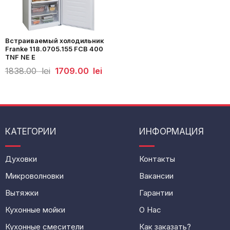
Встраиваемый холодильник
Franke 118.0705.155 FCB 400
TNF NE E
Первоначальная
Текущая
1838.00
lei
1709.00
lei
цена
цена:
составляла
1709.00
1838.00
lei.
lei.
КАТЕГОРИИ
ИНФОРМАЦИЯ
Духовки
Контакты
Микроволновки
Вакансии
Вытяжки
Гарантии
Кухонные мойки
О Нас
Кухонные смесители
Как заказать?