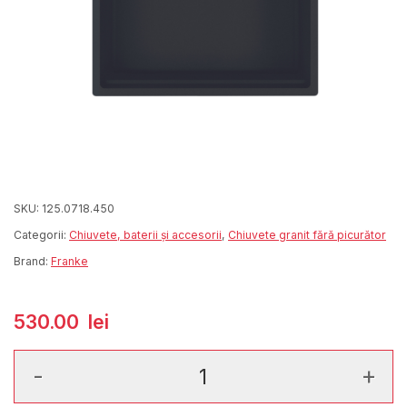
SKU:
125.0718.450
Categorii:
Chiuvete, baterii și accesorii
,
Chiuvete granit fără picurător
Brand:
Franke
530.00
lei
Cantitate Kubus 2 KNG 110-52 Fragranite Matt Black