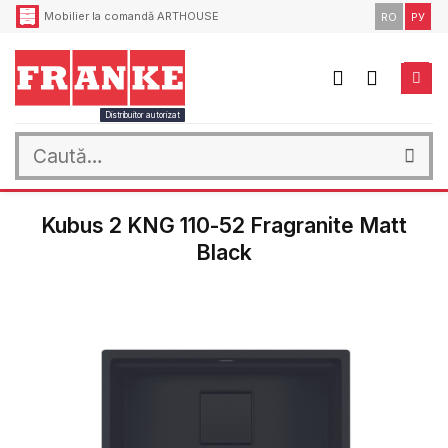
Skip
Mobilier la comandă ARTHOUSE
RO
РУ
to
content
Distribuitor autorizat
Caută
după:
Kubus 2 KNG 110-52 Fragranite Matt
Black