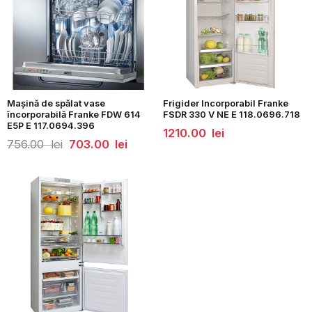
Mașină de spălat vase
Frigider Incorporabil Franke
încorporabilă Franke FDW 614
FSDR 330 V NE E 118.0696.718
E5P E 117.0694.396
1210.00
lei
Prețul
Prețul
756.00
lei
703.00
lei
inițial
curent
a
este:
fost:
703.00
756.00
lei.
lei.