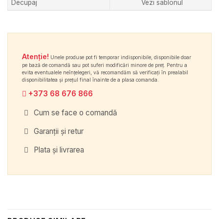
Decupaj
Vezi sablonul
Atenție!
Unele produse pot fi temporar indisponibile, disponibile doar
pe bază de comandă sau pot suferi modificări minore de preț. Pentru a
evita eventualele neînțelegeri, vă recomandăm să verificați în prealabil
disponibilitatea și prețul final înainte de a plasa comanda.
+373 68 676 866
Cum se face o comandă
Garanții și retur
Plata și livrarea