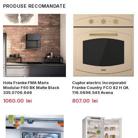
PRODUSE RECOMANDATE
Hota Franke FMA Maris
Cuptor electric încorporabil
Modular F60 BK Matte Black
Franke Country FCO 82 H OA
335.0706.646
116.0696.545 Avena
1060.00
lei
807.00
lei