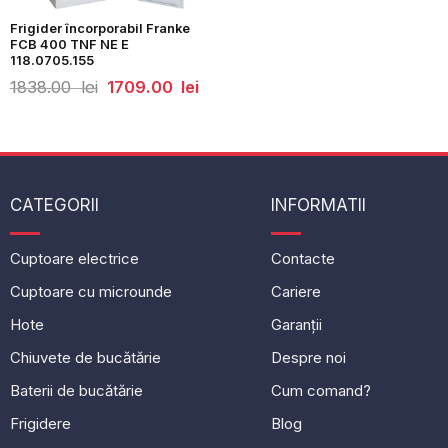
Frigider încorporabil Franke
FCB 400 TNF NE E
118.0705.155
Prețul
Prețul
1838.00
lei
1709.00
lei
inițial
curent
a
este:
fost:
1709.00
1838.00
lei.
lei.
CATEGORII
INFORMATII
Cuptoare electrice
Contacte
Cuptoare cu microunde
Cariere
Hote
Garanții
Chiuvete de bucătărie
Despre noi
Baterii de bucătărie
Cum comand?
Frigidere
Blog