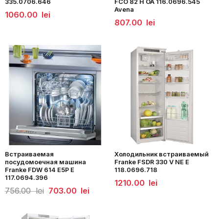
335.0706.646
FCO 82 H OA 116.0696.545
Avena
1060.00
lei
807.00
lei
Встраиваемая
Холодильник встраиваемый
посудомоечная машина
Franke FSDR 330 V NE E
Franke FDW 614 E5P E
118.0696.718
117.0694.396
1210.00
lei
Первоначальная
Текущая
756.00
lei
703.00
lei
цена
цена:
составляла
703.00
756.00
lei.
lei.