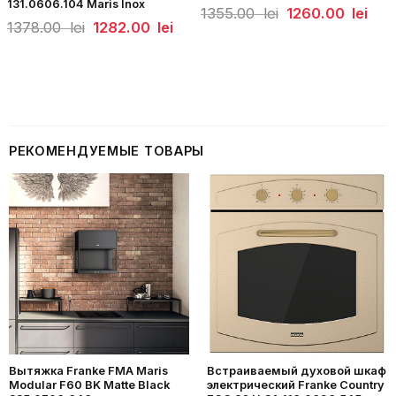
131.0606.104 Maris Inox
Первоначальная
Теку
1355.00
lei
1260.00
lei
цена
цена
Первоначальная
Текущая
1378.00
lei
1282.00
lei
составляла
1260
цена
цена:
1355.00
lei.
составляла
1282.00
lei.
1378.00
lei.
lei.
РЕКОМЕНДУЕМЫЕ ТОВАРЫ
Вытяжка Franke FMA Maris
Встраиваемый духовой шкаф
Modular F60 BK Matte Black
электрический Franke Country