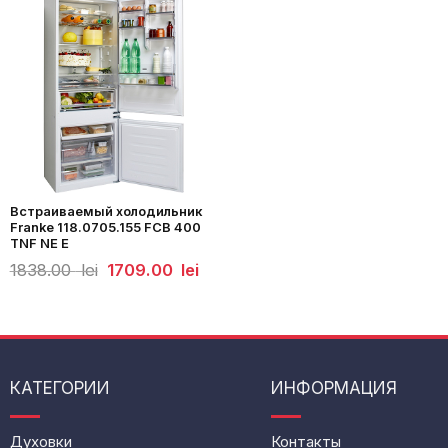
Встраиваемый холодильник
Franke 118.0705.155 FCB 400
TNF NE E
Первоначальная
Текущая
1838.00
lei
1709.00
lei
цена
цена:
составляла
1709.00
1838.00
lei.
lei.
КАТЕГОРИИ
ИНФОРМАЦИЯ
Духовки
Контакты