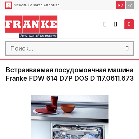
Skip
Мебель на заказ Arthouse
RO
РУ
to
content
Авторизованный дистрибьютор
Искать:
Встраиваемая посудомоечная машина
Franke FDW 614 D7P DOS D 117.0611.673