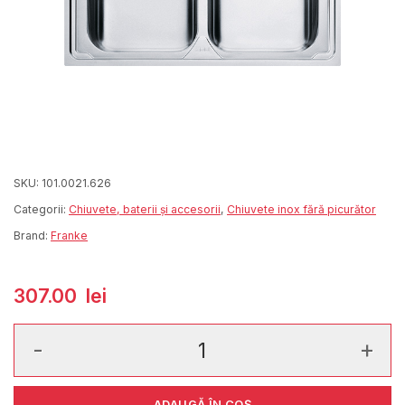
SKU:
101.0021.626
Categorii:
Chiuvete, baterii și accesorii
,
Chiuvete inox fără picurător
Brand:
Franke
307.00
lei
Cantitate Logica Line LLX 620-L Inox Lucios
ADAUGĂ ÎN COȘ