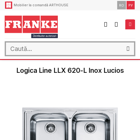
Skip
Mobilier la comandă ARTHOUSE
RO
РУ
to
content
Distribuitor autorizat
Caută
după:
Logica Line LLX 620-L Inox Lucios