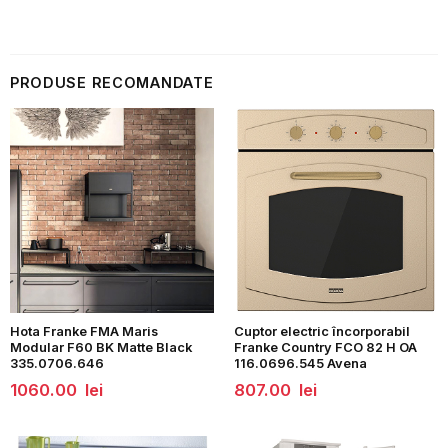
PRODUSE RECOMANDATE
Hota Franke FMA Maris
Cuptor electric încorporabil
Modular F60 BK Matte Black
Franke Country FCO 82 H OA
335.0706.646
116.0696.545 Avena
1060.00
lei
807.00
lei