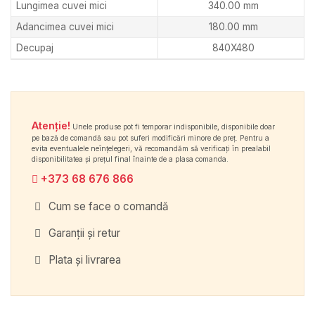
Lungimea cuvei mici
340.00 mm
Adancimea cuvei mici
180.00 mm
Decupaj
840X480
Atenție!
Unele produse pot fi temporar indisponibile, disponibile doar
pe bază de comandă sau pot suferi modificări minore de preț. Pentru a
evita eventualele neînțelegeri, vă recomandăm să verificați în prealabil
disponibilitatea și prețul final înainte de a plasa comanda.
+373 68 676 866
Cum se face o comandă
Garanții și retur
Plata și livrarea