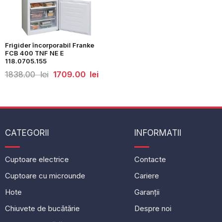
Frigider încorporabil Franke
FCB 400 TNF NE E
118.0705.155
Prețul
Prețul
1838.00
lei
1709.00
lei
inițial
curent
a
este:
fost:
1709.00
1838.00
lei.
lei.
CATEGORII
INFORMATII
Cuptoare electrice
Contacte
Cuptoare cu microunde
Cariere
Hote
Garanții
Chiuvete de bucătărie
Despre noi