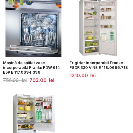
Mașină de spălat vase
Frigider Incorporabil Franke
încorporabilă Franke FDW 614
FSDR 330 V NE E 118.0696.718
E5P E 117.0694.396
1210.00
lei
Prețul
Prețul
756.00
lei
703.00
lei
inițial
curent
a
este:
fost:
703.00
756.00
lei.
lei.