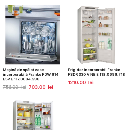
Mașină de spălat vase
Frigider Incorporabil Franke
încorporabilă Franke FDW 614
FSDR 330 V NE E 118.0696.718
E5P E 117.0694.396
1210.00
lei
Prețul
Prețul
756.00
lei
703.00
lei
inițial
curent
a
este:
fost:
703.00
756.00
lei.
lei.