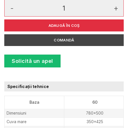
Cantitate Urban UBG 651 - 78 Bianco
ADAUGĂ ÎN COȘ
COMANDĂ
Solicită un apel
Specificații tehnice
Baza
60
Dimensiuni
780×500
Cuva mare
350×425