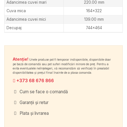
Adancimea cuvei mari
220.00 mm
Cuva mica
164×322
Adancimea cuvei mici
139.00 mm
Decupaj
744×464
Atenție!
Unele produse pot fi temporar indisponibile, disponibile doar
pe bază de comandă sau pot suferi modificări minore de preț. Pentru a
evita eventualele neînțelegeri, vă recomandăm să verificați în prealabil
disponibilitatea și prețul final înainte de a plasa comanda.
+373 68 676 866
Cum se face o comandă
Garanții și retur
Plata și livrarea