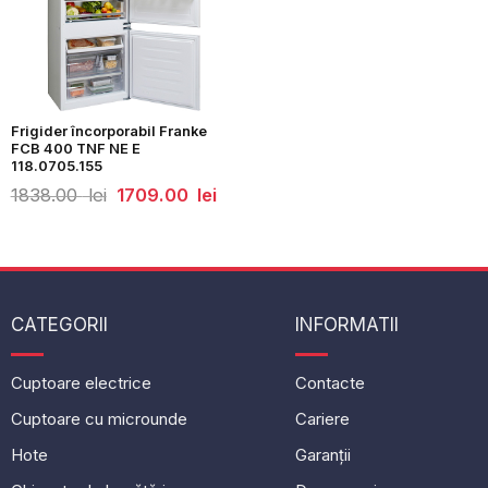
Frigider încorporabil Franke
FCB 400 TNF NE E
118.0705.155
Prețul
Prețul
1838.00
lei
1709.00
lei
inițial
curent
a
este:
fost:
1709.00
1838.00
lei.
lei.
CATEGORII
INFORMATII
Cuptoare electrice
Contacte
Cuptoare cu microunde
Cariere
Hote
Garanții