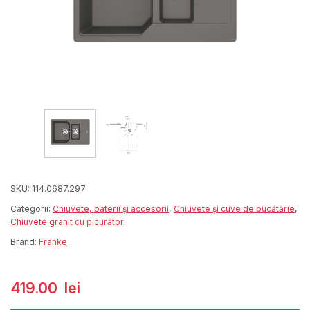
SKU:
114.0687.297
Categorii:
Chiuvete, baterii și accesorii
,
Chiuvete și cuve de bucătărie
,
Chiuvete granit cu picurător
Brand:
Franke
419.00
lei