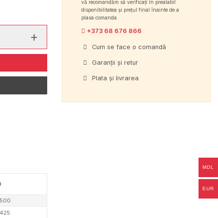
vă recomandăm să verificați în prealabil
disponibilitatea și prețul final înainte de a
plasa comanda.
+373 68 676 866
Cum se face o comandă
Garanții și retur
Plata și livrarea
MDL
0
EUR
500
425