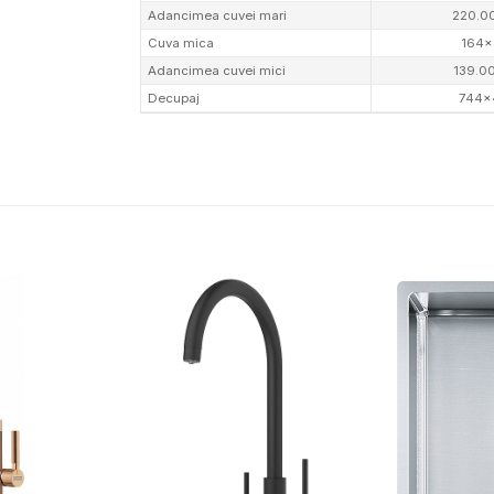
Adancimea cuvei mari
220.0
Cuva mica
164×
Adancimea cuvei mici
139.0
Decupaj
744×