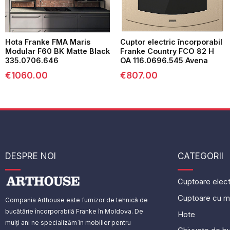
Hota Franke FMA Maris
Cuptor electric încorporabil
Modular F60 BK Matte Black
Franke Country FCO 82 H
335.0706.646
OA 116.0696.545 Avena
€
1060.00
€
807.00
DESPRE NOI
CATEGORII
Cuptoare elect
Cuptoare cu m
Compania Arthouse este furnizor de tehnică de
bucătărie încorporabilă Franke în Moldova. De
Hote
mulți ani ne specializăm în mobilier pentru