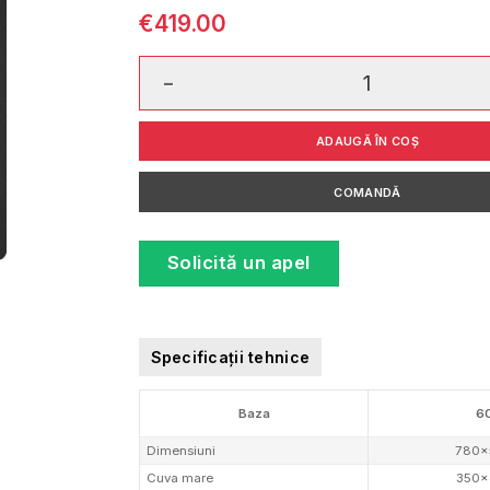
€
419.00
Cantitate Urban UBG 651 - 78 Nero
ADAUGĂ ÎN COȘ
COMANDĂ
Solicită un apel
Specificații tehnice
Baza
6
Dimensiuni
780×
Cuva mare
350×