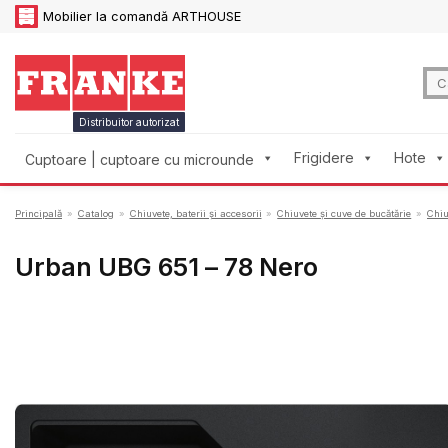
Skip
Mobilier la comandă ARTHOUSE
to
content
Caut
după
Distribuitor autorizat
Frigidere
Hote
Cuptoare | cuptoare cu microunde
Principală
»
Catalog
»
Chiuvete, baterii și accesorii
»
Chiuvete și cuve de bucătărie
»
Chiu
Urban UBG 651 – 78 Nero