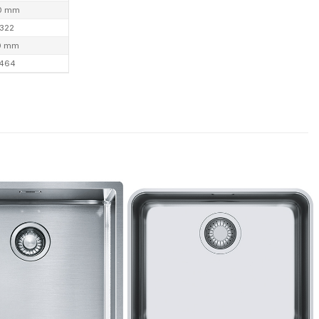
0 mm
322
0 mm
464