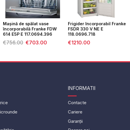
Mașină de spălat vase
Frigider Incorporabil Franke
încorporabilă Franke FDW
FSDR 330 V NE E
614 E5P E 117.0694.396
118.0696.718
Prețul
Prețul
€
756.00
€
703.00
€
1210.00
inițial
curent
a
este:
fost:
€703.00.
€756.00.
INFORMATII
rice
Contacte
icrounde
Cariere
Garanții