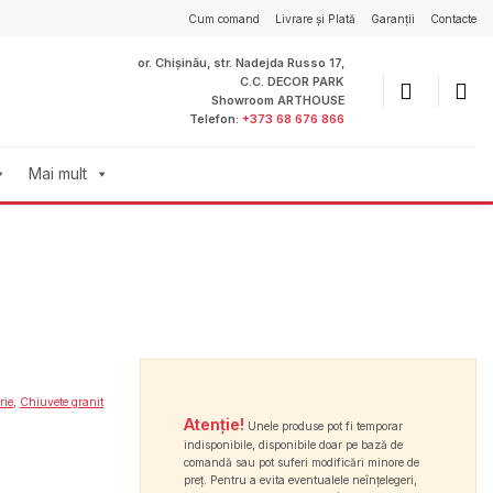
Cum comand
Livrare și Plată
Garanții
Contacte
or. Chișinău, str. Nadejda Russo 17,
C.C. DECOR PARK
Showroom ARTHOUSE
Telefon:
+373 68 676 866
Mai mult
rie
,
Chiuvete granit
Atenție!
Unele produse pot fi temporar
indisponibile, disponibile doar pe bază de
comandă sau pot suferi modificări minore de
preț. Pentru a evita eventualele neînțelegeri,