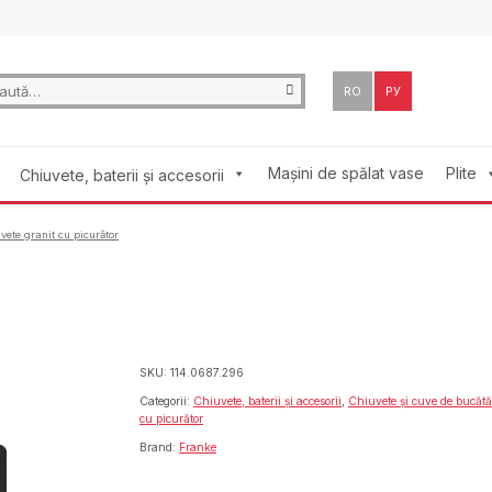
ă
RO
РУ
:
Mașini de spălat vase
Plite
Chiuvete, baterii și accesorii
vete granit cu picurător
SKU:
114.0687.296
Categorii:
Chiuvete, baterii și accesorii
,
Chiuvete și cuve de bucătă
cu picurător
Brand:
Franke