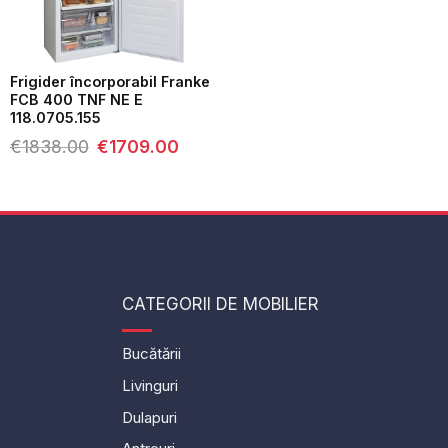
Frigider încorporabil Franke
FCB 400 TNF NE E
118.0705.155
Prețul
Prețul
€
1838.00
€
1709.00
inițial
curent
a
este:
fost:
€1709.00.
€1838.00.
CATEGORII DE MOBILIER
Bucătării
Livinguri
Dulapuri